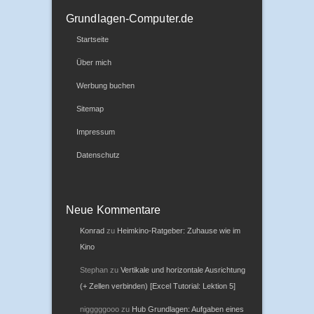
Grundlagen-Computer.de
Startseite
Über mich
Werbung buchen
Sitemap
Impressum
Datenschutz
Neue Kommentare
Konrad
zu
Heimkino-Ratgeber: Zuhause wie im
Kino
Stephan
zu
Vertikale und horizontale Ausrichtung
(+ Zellen verbinden) [Excel Tutorial: Lektion 5]
nigggggooo
zu
Hub Grundlagen: Aufgaben eines