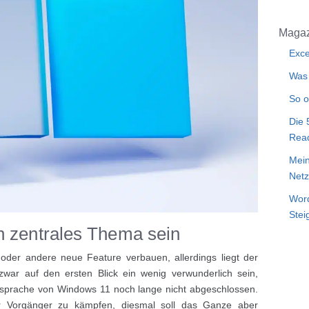
Magaz
Exce
Was 
So o
Die 
Rea
Mein
Netz
Word
Stei
n zentrales Thema sein
 oder andere neue Feature verbauen, allerdings liegt der
ar auf den ersten Blick ein wenig verwunderlich sein,
gnsprache von Windows 11 noch lange nicht abgeschlossen.
r Vorgänger zu kämpfen, diesmal soll das Ganze aber