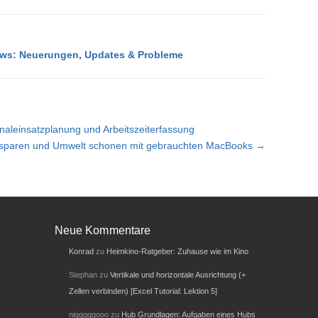
ws: Neuerungen, Updates & Probleme
leinsatzplanung und Arbeitszeiterfassung
sparen und Umwelt schonen mit gebrauchten MacBooks →
Neue Kommentare
Konrad
zu
Heimkino-Ratgeber: Zuhause wie im Kino
Stephan
zu
Vertikale und horizontale Ausrichtung (+
Zellen verbinden) [Excel Tutorial: Lektion 5]
nigggggooo
zu
Hub Grundlagen: Aufgaben eines Hubs