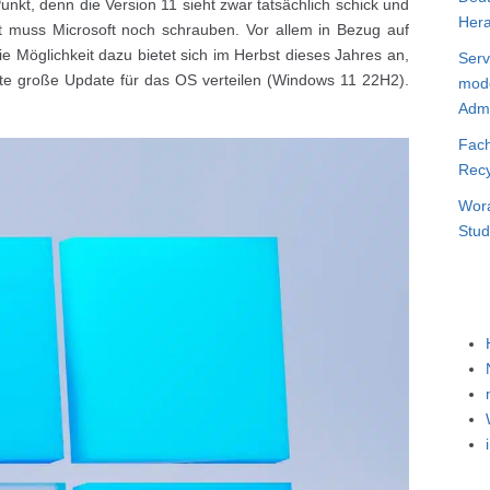
nkt, denn die Version 11 sieht zwar tatsächlich schick und
Hera
t muss Microsoft noch schrauben. Vor allem in Bezug auf
ie Möglichkeit dazu bietet sich im Herbst dieses Jahres an,
Serv
te große Update für das OS verteilen (Windows 11 22H2).
mode
Admi
Fach
Recy
Wora
Stud