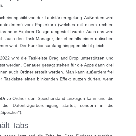
n.
rscheinungsbild von der Lautstärkeregelung. Außerdem wird
Kontextmenü vom Papierkorb (welches mit einem rechten
 das neue Explorer-Design umgestellt wurde. Auch das wird
h auch den Task-Manager, der ebenfalls einen optischen
men wird. Der Funktionsumfang hingegen bleibt gleich.
2022 wird die Taskleiste Drag and Drop unterstützen und
st werden. Genauer gesagt stehen für die Apps dann drei
nen auch Ordner erstellt werden. Man kann außerdem frei
r Taskleiste einen blinkenden Effekt nutzen dürfen, wenn
eDrive-Ordner den Speicherstand anzeigen kann und die
r die Datenträgerbereinigung startet, sondern in die
„Speicher“).
ält Tabs
 schon jetzt auf die Tabs im Datei-Explorer zugreifen.