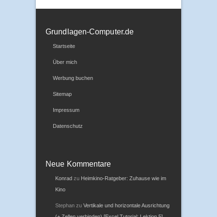
Grundlagen-Computer.de
Startseite
Über mich
Werbung buchen
Sitemap
Impressum
Datenschutz
Neue Kommentare
Konrad
zu
Heimkino-Ratgeber: Zuhause wie im
Kino
Stephan
zu
Vertikale und horizontale Ausrichtung
(+ Zellen verbinden) [Excel Tutorial: Lektion 5]