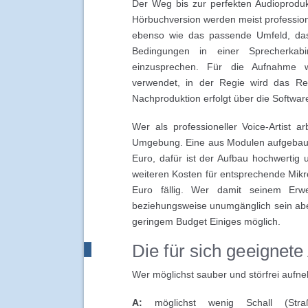
Der Weg bis zur perfekten Audioprodukt
Hörbuchversion werden meist professio
ebenso wie das passende Umfeld, das 
Bedingungen in einer Sprecherka
einzusprechen. Für die Aufnahme w
verwendet, in der Regie wird das Rec
Nachproduktion erfolgt über die Softwar
Wer als professioneller Voice-Artist a
Umgebung. Eine aus Modulen aufgebaut
Euro, dafür ist der Aufbau hochwertig 
weiteren Kosten für entsprechende Mik
Euro fällig. Wer damit seinem Erwe
beziehungsweise unumgänglich sein aber 
geringem Budget Einiges möglich.
Die für sich geeigne
Wer möglichst sauber und störfrei aufn
A:
möglichst wenig Schall (Stra