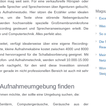
ion mag weit sein. Für eine verkaufsreife Hörspiel- oder
nelle Sprecher und Sprecherinnen über Agenturen gebucht,
Magaz
Aufnahmestudio. Hier sitzen die Erzähler unter idealen
bine, um die Texte ohne störende Nebengeräusche
Exce
erden hochsensible spezielle Großmembranmikrofone
Was 
ording gesteuert und Sprecheranweisungen erteilt. Die
e und Computertechnik. Alles perfekt also.
So o
Die 
rbeitet, verfügt idealerweise über eine eigene Recording-
Rea
e, kleine Aufnahmekabine kostet zwischen 4000 und 8000
und hervorragend für die Schallabsorbierung geeignet. Mit
Mein
rofon- und Aufnahmetechnik, werden schnell 10.000-15.000
Netz
rb nachgeht, für den wird diese Investition sinnvoll
Word
gerade im nicht professionellen Bereich ist auch mit sehr
Stei
te Aufnahmeumgebung finden
ehmen möchte, der sollte eine Umgebung suchen, die:
ßenlärm, Computergeräusche, Geräusche aus der