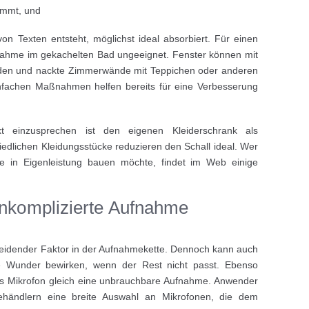
immt, und
n Texten entsteht, möglichst ideal absorbiert. Für einen
fnahme im gekachelten Bad ungeeignet. Fenster können mit
den und nackte Zimmerwände mit Teppichen oder anderen
einfachen Maßnahmen helfen bereits für eine Verbesserung
ext einzusprechen ist den eigenen Kleiderschrank als
edlichen Kleidungsstücke reduzieren den Schall ideal. Wer
ne in Eigenleistung bauen möchte, findet im Web einige
unkomplizierte Aufnahme
cheidender Faktor in der Aufnahmekette. Dennoch kann auch
e Wunder bewirken, wenn der Rest nicht passt. Ebenso
ges Mikrofon gleich eine unbrauchbare Aufnahme. Anwender
ehändlern eine breite Auswahl an Mikrofonen, die dem