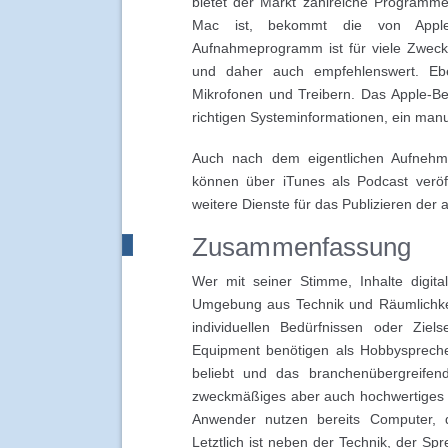
bietet der Markt zahlreiche Programm
Mac ist, bekommt die von Apple 
Aufnahmeprogramm ist für viele Zwec
und daher auch empfehlenswert. Ebe
Mikrofonen und Treibern. Das Apple-Bet
richtigen Systeminformationen, ein manu
Auch nach dem eigentlichen Aufnehme
können über iTunes als Podcast veröff
weitere Dienste für das Publizieren de
Zusammenfassung
Wer mit seiner Stimme, Inhalte digita
Umgebung aus Technik und Räumlichkei
individuellen Bedürfnissen oder Ziel
Equipment benötigen als Hobbysprecher
beliebt und das branchenübergreifen
zweckmäßiges aber auch hochwertiges 
Anwender nutzen bereits Computer, d
Letztlich ist neben der Technik, der Spr