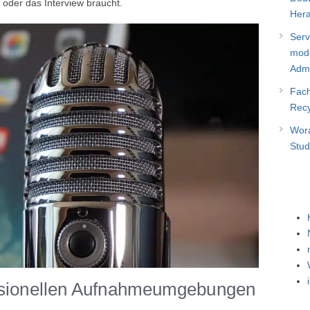
 oder das Interview braucht.
Hera
Serv
mode
Admi
Fach
Recy
Wora
Stud
ssionellen Aufnahmeumgebungen