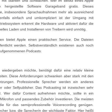
e mit Stärken und Schwächen. Wer im Besitz eines Apple
hergestellte Software Garageband gratis. Dieses
ke, insbesondere Sprachaufnahmen mehr als ausreichend
nfalls einfach und umkompliziert ist der Umgang mit
riebssystem erkennt die Hardware und aktiviert dafür die
elles Laden und Installieren von Treibern wird unnötig.
n bietet Apple einen praktischen Service. Die Dateien
entlicht werden. Selbstverständlich existieren auch noch
r aufgenommenen Podcasts.
l wiedergeben möchte, benötigt dafür eine relativ kleine
ten. Diese Anforderungen schwanken aber stark mit den
setzungen. Professionelle Sprecher werden ein anderes
 oder Selfpublisher. Das Podcasting ist inzwischen sehr
d. Wer dafür Content aufnehmen möchte, sollte in ein
Mikrofon und passendes Zubehör investieren. Die meisten
ie für das semiprofessionelle Voicerecording genügen.
echer bzw. die Sprecherin der wichtigste Faktor. Hier heißt