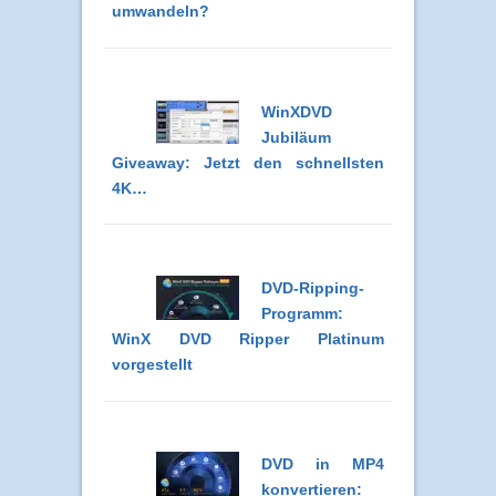
umwandeln?
WinXDVD
Jubiläum
Giveaway: Jetzt den schnellsten
4K…
DVD-Ripping-
Programm:
WinX DVD Ripper Platinum
vorgestellt
DVD in MP4
konvertieren: