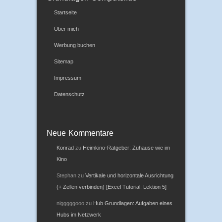
Startseite
Über mich
Werbung buchen
Sitemap
Impressum
Datenschutz
Neue Kommentare
Konrad
zu
Heimkino-Ratgeber: Zuhause wie im
Kino
Stephan
zu
Vertikale und horizontale Ausrichtung
(+ Zellen verbinden) [Excel Tutorial: Lektion 5]
nigggggooo
zu
Hub Grundlagen: Aufgaben eines
Hubs im Netzwerk