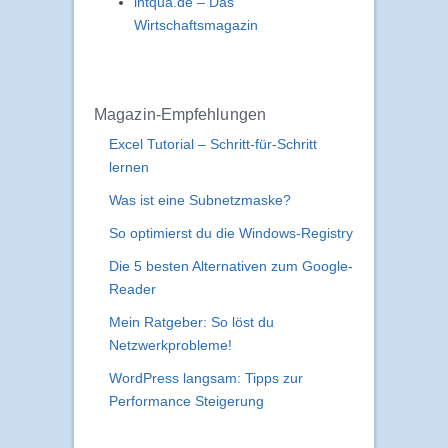
intqua.de – Das
Wirtschaftsmagazin
Magazin-Empfehlungen
Excel Tutorial – Schritt-für-Schritt
lernen
Was ist eine Subnetzmaske?
So optimierst du die Windows-Registry
Die 5 besten Alternativen zum Google-
Reader
Mein Ratgeber: So löst du
Netzwerkprobleme!
WordPress langsam: Tipps zur
Performance Steigerung