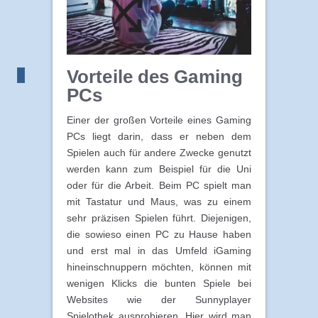
Vorteile des Gaming
PCs
Einer der großen Vorteile eines Gaming
PCs liegt darin, dass er neben dem
Spielen auch für andere Zwecke genutzt
werden kann zum Beispiel für die Uni
oder für die Arbeit. Beim PC spielt man
mit Tastatur und Maus, was zu einem
sehr präzisen Spielen führt. Diejenigen,
die sowieso einen PC zu Hause haben
und erst mal in das Umfeld iGaming
hineinschnuppern möchten, können mit
wenigen Klicks die bunten Spiele bei
Websites wie der Sunnyplayer
Spielothek ausprobieren. Hier wird man