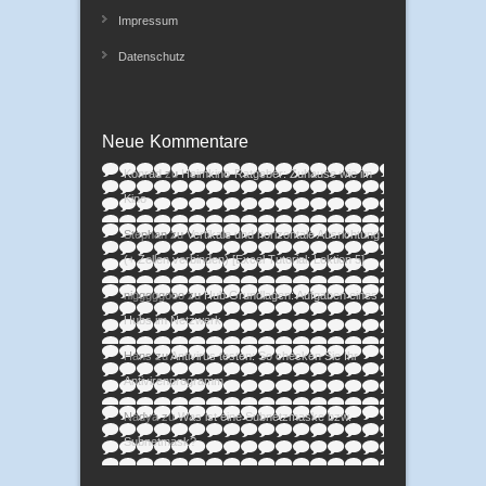
Impressum
Datenschutz
Neue Kommentare
Konrad
zu
Heimkino-Ratgeber: Zuhause wie im
Kino
Stephan
zu
Vertikale und horizontale Ausrichtung
(+ Zellen verbinden) [Excel Tutorial: Lektion 5]
nigggggooo
zu
Hub Grundlagen: Aufgaben eines
Hubs im Netzwerk
Hans
zu
Antivirus testen: So checken Sie Ihr
Antivirenprogramm
Nadya
zu
Was ist eine Subnetzmaske bzw.
Subnetmask?