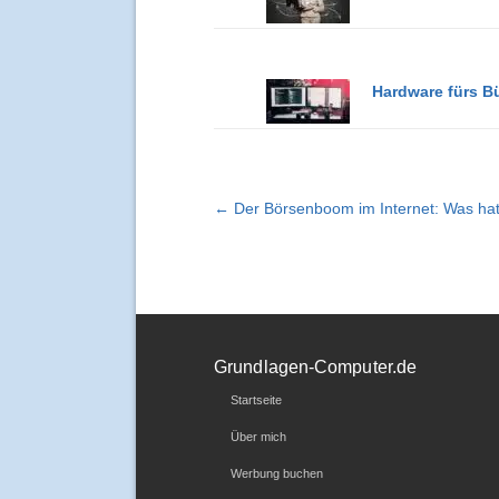
Hardware fürs B
← Der Börsenboom im Internet: Was hat
Grundlagen-Computer.de
Startseite
Über mich
Werbung buchen