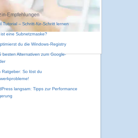
in-Empfehlungen
l Tutorial – Schritt-für-Schritt lernen
ist eine Subnetzmaske?
ptimierst du die Windows-Registry
5 besten Alternativen zum Google-
der
 Ratgeber: So löst du
werkprobleme!
Press langsam: Tipps zur Performance
gerung