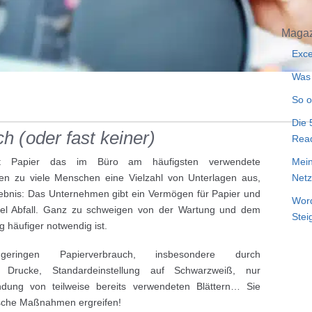
Magaz
Exce
Was 
So o
Die 
h (oder fast keiner)
Rea
Mein
ist Papier das im Büro am häufigsten verwendete
Netz
en zu viele Menschen eine Vielzahl von Unterlagen aus,
gebnis: Das Unternehmen gibt ein Vermögen für Papier und
Word
 viel Abfall. Ganz zu schweigen von der Wartung und dem
Stei
 häufiger notwendig ist.
ingen Papierverbrauch, insbesondere durch
r Drucke, Standardeinstellung auf Schwarzweiß, nur
ndung von teilweise bereits verwendeten Blättern… Sie
gische Maßnahmen ergreifen!