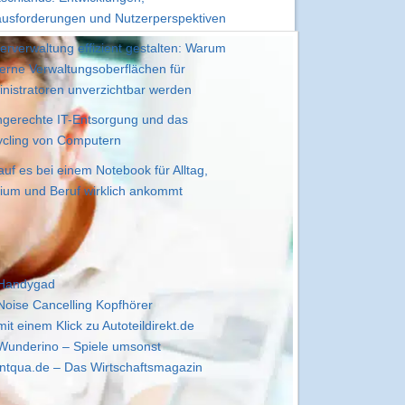
usforderungen und Nutzerperspektiven
erverwaltung effizient gestalten: Warum
rne Verwaltungsoberflächen für
nistratoren unverzichtbar werden
gerechte IT-Entsorgung und das
cling von Computern
uf es bei einem Notebook für Alltag,
ium und Beruf wirklich ankommt
Handygad
Noise Cancelling Kopfhörer
mit einem Klick zu Autoteildirekt.de
Wunderino – Spiele umsonst
intqua.de – Das Wirtschaftsmagazin