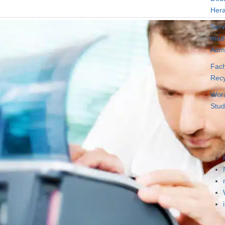
Hera
Serv
mode
Admi
Fach
Recy
Wora
Stud