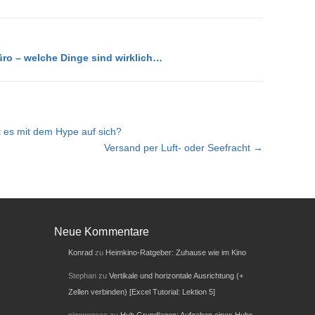
üro – welche Dinge sind wirklich…
 es mit dem Hype auf sich?
Versand per Luft- oder Seefracht →
Neue Kommentare
Konrad
zu
Heimkino-Ratgeber: Zuhause wie im Kino
Stephan
zu
Vertikale und horizontale Ausrichtung (+
Zellen verbinden) [Excel Tutorial: Lektion 5]