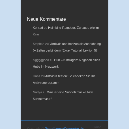
Neue Kommentare
Konrad
zu
Heimkino-Ratgeber: Zuhause wie im
Kino
Stephan
zu
Vertikale und horizontale Ausrichtung
(+ Zellen verbinden) [Excel Tutorial: Lektion 5]
nigggggooo
zu
Hub Grundlagen: Aufgaben eines
Hubs im Netzwerk
Hans
zu
Antivirus testen: So checken Sie Ihr
Antivirenprogramm
Nadya
zu
Was ist eine Subnetzmaske bzw.
Subnetmask?
Rund
Copyright ©
Grundlagen-Computer.de