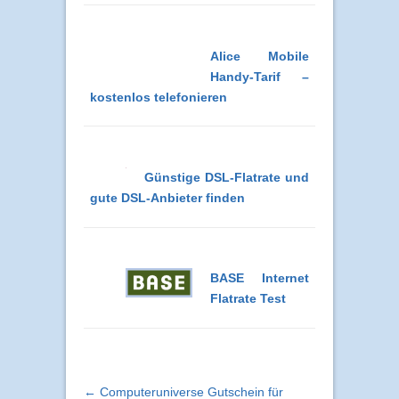
Alice Mobile
Handy-Tarif –
kostenlos telefonieren
Günstige DSL-Flatrate und
gute DSL-Anbieter finden
BASE Internet
Flatrate Test
← Computeruniverse Gutschein für