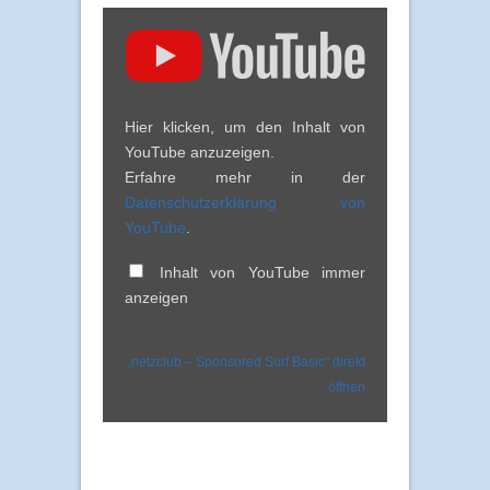
„netzclub
–
Sponsored
Surf
Basic“
von
YouTube
Hier klicken, um den Inhalt von
anzeigen
YouTube anzuzeigen.
Erfahre mehr in der
Datenschutzerklärung von
YouTube
.
Inhalt von YouTube immer
anzeigen
„netzclub – Sponsored Surf Basic“ direkt
öffnen