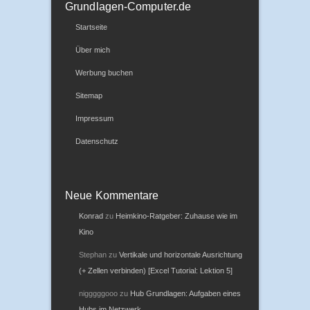
Grundlagen-Computer.de
Startseite
Über mich
Werbung buchen
Sitemap
Impressum
Datenschutz
Neue Kommentare
Konrad
zu
Heimkino-Ratgeber: Zuhause wie im
Kino
Stephan
zu
Vertikale und horizontale Ausrichtung
(+ Zellen verbinden) [Excel Tutorial: Lektion 5]
nigggggooo
zu
Hub Grundlagen: Aufgaben eines
Hubs im Netzwerk