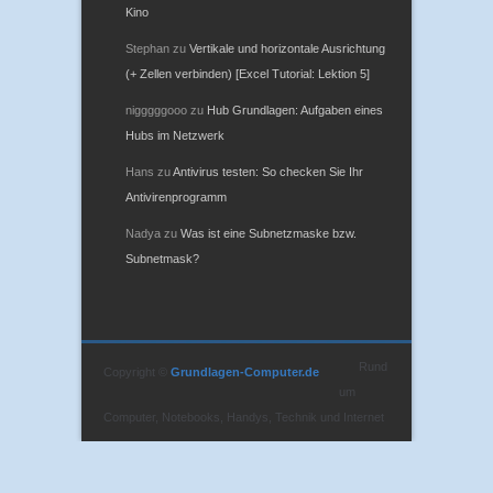
Kino
Stephan
zu
Vertikale und horizontale Ausrichtung
(+ Zellen verbinden) [Excel Tutorial: Lektion 5]
nigggggooo
zu
Hub Grundlagen: Aufgaben eines
Hubs im Netzwerk
Hans
zu
Antivirus testen: So checken Sie Ihr
Antivirenprogramm
Nadya
zu
Was ist eine Subnetzmaske bzw.
Subnetmask?
Rund
Copyright ©
Grundlagen-Computer.de
um
Computer, Notebooks, Handys, Technik und Internet