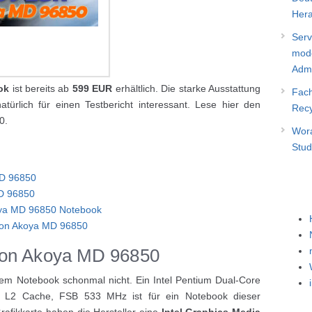
Hera
Serv
mode
Admi
ok
ist bereits ab
599 EUR
erhältlich. Die starke Ausstattung
Fach
rlich für einen Testbericht interessant. Lese hier den
Recy
0.
Wora
Stud
MD 96850
D 96850
oya MD 96850 Notebook
dion Akoya MD 96850
ion Akoya MD 96850
dem Notebook schonmal nicht. Ein Intel Pentium Dual-Core
 L2 Cache, FSB 533 MHz ist für ein Notebook dieser
Grafikkarte haben die Hersteller eine
Intel Graphics Media