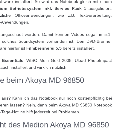
ftware installiert. So wird das Notebook gleich mit einem
um Betriebssystem inkl. Service Pack 1
ausgeliefert.
zliche Officeanwendungen, wie z.B. Textverarbeitung,
et-Anwendungen.
geschaut werden. Damit können Videos sogar in 5.1-
n solches Soundsystem vorhanden ist. Den DVD-Brenner
are hierfür ist
Filmbrennerei 5.5
bereits installiert.
 Essentials
, WISO Mein Geld 2008, Ulead PhotoImpact
ch installiert und wirklich nützlich.
tie beim Akoya MD 96850
e aus? Kann ich das Notebook nur noch kostenpflichtig bei
ieren lassen? Nein, denn beim Akoya MD 96850 Notebook
-Tage-Hotline hilft jederzeit bei Problemen.
icht des Medion Akoya MD 96850