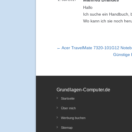
Hallo
Ich suche ein Handbuch, 
Wo kann ich sie noch her
← Acer TravelMate 7320-101G12 Noteb
Günstige 
Grundlagen-Computer.de
Startseite
Über mich
Werbung buchen
Sitemap