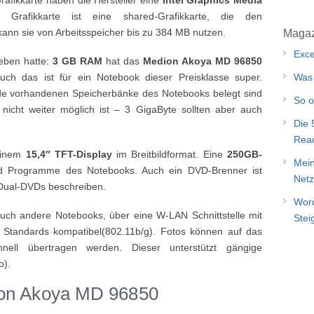
Grafikkarte ist eine shared-Grafikkarte, die den
ann sie von Arbeitsspeicher bis zu 384 MB nutzen.
Magaz
Exce
eben hatte:
3 GB RAM
hat das
Medion Akoya MD 96850
uch das ist für ein Notebook dieser Preisklasse super.
Was 
eide vorhandenen Speicherbänke des Notebooks belegt sind
So o
icht weiter möglich ist – 3 GigaByte sollten aber auch
Die 
Rea
 einem
15,4″ TFT-Display
im Breitbildformat. Eine
250GB-
Mein
d Programme des Notebooks. Auch ein DVD-Brenner ist
Netz
Dual-DVDs beschreiben.
Word
uch andere Notebooks, über eine W-LAN Schnittstelle mit
Stei
n Standards kompatibel(802.11b/g). Fotos können auf das
nell übertragen werden. Dieser unterstützt gängige
o).
ion Akoya MD 96850