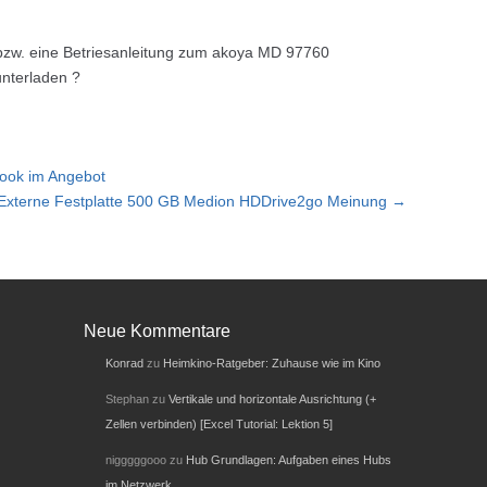
bzw. eine Betriesanleitung zum akoya MD 97760
unterladen ?
ook im Angebot
Externe Festplatte 500 GB Medion HDDrive2go Meinung →
Neue Kommentare
Konrad
zu
Heimkino-Ratgeber: Zuhause wie im Kino
Stephan
zu
Vertikale und horizontale Ausrichtung (+
Zellen verbinden) [Excel Tutorial: Lektion 5]
nigggggooo
zu
Hub Grundlagen: Aufgaben eines Hubs
im Netzwerk