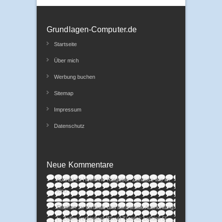
Grundlagen-Computer.de
Startseite
Über mich
Werbung buchen
Sitemap
Impressum
Datenschutz
Neue Kommentare
Konrad
zu
Heimkino-Ratgeber: Zuhause wie im
Kino
Stephan
zu
Vertikale und horizontale Ausrichtung
(+ Zellen verbinden) [Excel Tutorial: Lektion 5]