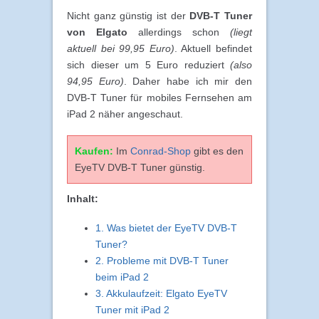
Nicht ganz günstig ist der
DVB-T Tuner
von Elgato
allerdings schon
(liegt
aktuell bei 99,95 Euro)
. Aktuell befindet
sich dieser um 5 Euro reduziert
(also
94,95 Euro)
. Daher habe ich mir den
DVB-T Tuner für mobiles Fernsehen am
iPad 2 näher angeschaut.
Kaufen:
Im
Conrad-Shop
gibt es den
EyeTV DVB-T Tuner günstig.
Inhalt:
1. Was bietet der EyeTV DVB-T
Tuner?
2. Probleme mit DVB-T Tuner
beim iPad 2
3. Akkulaufzeit: Elgato EyeTV
Tuner mit iPad 2