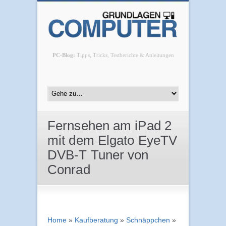
PC-Blog:
Tipps, Tricks, Testberichte & Anleitungen
Fernsehen am iPad 2
mit dem Elgato EyeTV
DVB-T Tuner von
Conrad
Home
»
Kaufberatung
»
Schnäppchen
»