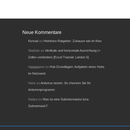
Neue Kommentare
Konrad
zu
Heimkino-Ratgeber: Zuhause wie im Kino
Stephan
zu
Vertikale und horizontale Ausrichtung (+
Zellen verbinden) [Excel Tutorial: Lektion 5]
nigggggooo
zu
Hub Grundlagen: Aufgaben eines Hubs
im Netzwerk
Hans
zu
Antivirus testen: So checken Sie Ihr
Antivirenprogramm
Nadya
zu
Was ist eine Subnetzmaske bzw.
Subnetmask?