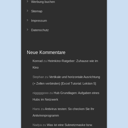
Werbung buchen
Sitemap
Impressum
Datenschutz
Neue Kommentare
Konrad
zu
Heimkino-Ratgeber: Zuhause wie im
Kino
Stephan
zu
Vertikale und horizontale Ausrichtung
(+ Zellen verbinden) [Excel Tutorial: Lektion 5]
nigggggooo
zu
Hub Grundlagen: Aufgaben eines
Hubs im Netzwerk
Hans
zu
Antivirus testen: So checken Sie Ihr
Antivirenprogramm
Nadya
zu
Was ist eine Subnetzmaske bzw.