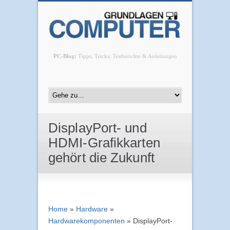
PC-Blog:
Tipps, Tricks, Testberichte & Anleitungen
DisplayPort- und
HDMI-Grafikkarten
gehört die Zukunft
Home
»
Hardware
»
Hardwarekomponenten
»
DisplayPort-