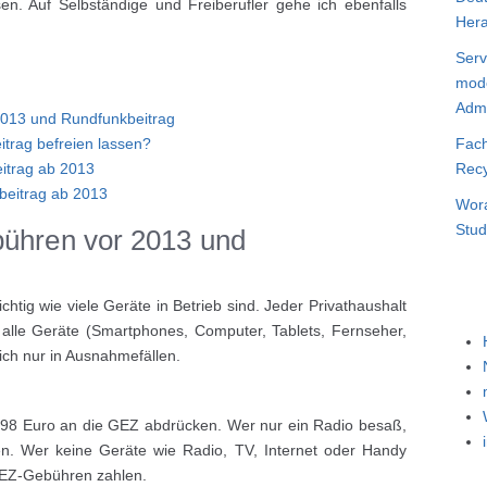
en. Auf Selbständige und Freiberufler gehe ich ebenfalls
Hera
Serv
mode
Admi
2013 und Rundfunkbeitrag
trag befreien lassen?
Fach
itrag ab 2013
Recy
beitrag ab 2013
Wora
Stud
bühren vor 2013 und
chtig wie viele Geräte in Betrieb sind. Jeder Privathaushalt
 alle Geräte (Smartphones, Computer, Tablets, Fernseher,
ich nur in Ausnahmefällen.
98 Euro an die GEZ abdrücken. Wer nur ein Radio besaß,
n. Wer keine Geräte wie Radio, TV, Internet oder Handy
GEZ-Gebühren zahlen.