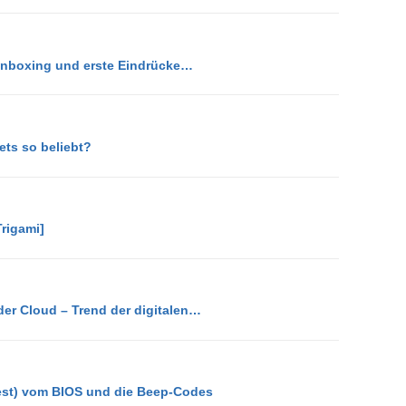
Unboxing und erste Eindrücke…
ets so beliebt?
rigami]
der Cloud – Trend der digitalen…
est) vom BIOS und die Beep-Codes