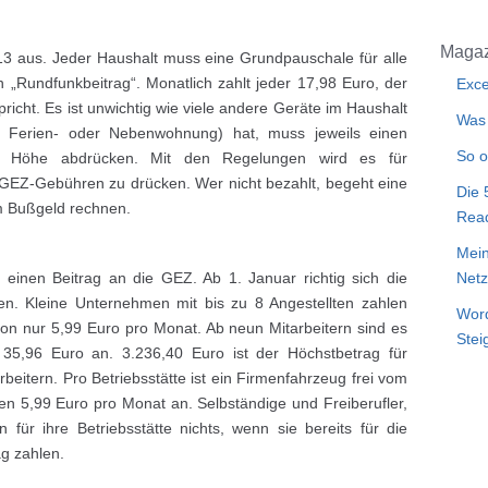
Magaz
13 aus. Jeder Haushalt muss eine Grundpauschale für alle
 „Rundfunkbeitrag“. Monatlich zahlt jeder 17,98 Euro, der
Exce
icht. Es ist unwichtig wie viele andere Geräte im Haushalt
Was 
. Ferien- oder Nebenwohnung) hat, muss jeweils einen
So o
her Höhe abdrücken. Mit den Regelungen wird es für
 GEZ-Gebühren zu drücken. Wer nicht bezahlt, begeht eine
Die 
m Bußgeld rechnen.
Rea
Mein
Netz
einen Beitrag an die GEZ. Ab 1. Januar richtig sich die
en. Kleine Unternehmen mit bis zu 8 Angestellten zahlen
Word
on nur 5,99 Euro pro Monat. Ab neun Mitarbeitern sind es
Stei
n 35,96 Euro an. 3.236,40 Euro ist der Höchstbetrag für
itern. Pro Betriebsstätte ist ein Firmenfahrzeug frei vom
len 5,99 Euro pro Monat an. Selbständige und Freiberufler,
für ihre Betriebsstätte nichts, wenn sie bereits für die
g zahlen.