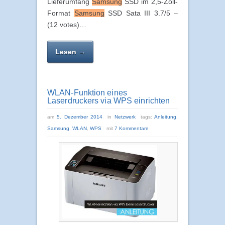
Lieferumfang
Samsung
SSD im 2,5-Zoll-
Format
Samsung
SSD Sata III 3.7/5 –
(12 votes)…
Lesen →
WLAN-Funktion eines
Laserdruckers via WPS einrichten
am
5. Dezember 2014
in
Netzwerk
tags:
Anleitung
,
Samsung
,
WLAN
,
WPS
mit
7 Kommentare