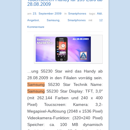
28.08.2009
am
23. September 2009
in
Smartphones
tags:
Aldi
,
Angebot
,
Samsung
,
Smartphones
mit
12
Kommentare
…ung S5230 Star wird das Handy ab
28.08.2009 in den Filialen vorrätig sein.
Samsung
S5230 Star Technik Name:
Samsung
S5230 Star Display: TFT, 3,0″
(mit 262.144 Farben und 240 x 400
Pixel) Toucscreen: Kamera: 3,2-
Megapixel-Auflösung (2048 x 1536 Pixel)
Videokamera-Funktion: (320×240 Pixel)
Speicher: ca. 100 MB dynamisch