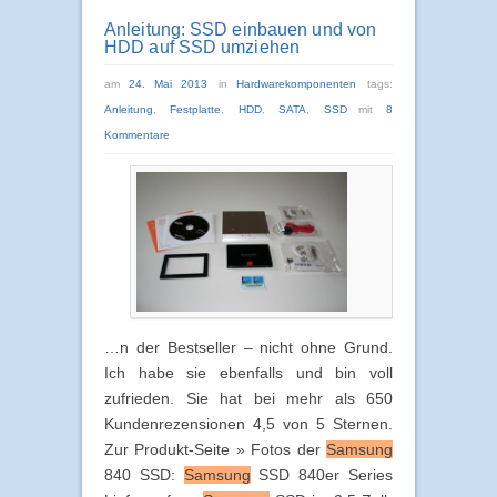
Anleitung: SSD einbauen und von
HDD auf SSD umziehen
am
24. Mai 2013
in
Hardwarekomponenten
tags:
Anleitung
,
Festplatte
,
HDD
,
SATA
,
SSD
mit
8
Kommentare
…n der Bestseller – nicht ohne Grund.
Ich habe sie ebenfalls und bin voll
zufrieden. Sie hat bei mehr als 650
Kundenrezensionen 4,5 von 5 Sternen.
Zur Produkt-Seite » Fotos der
Samsung
840 SSD:
Samsung
SSD 840er Series