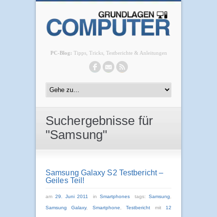
PC-Blog:
Tipps, Tricks, Testberichte & Anleitungen
Suchergebnisse für
"Samsung"
Samsung Galaxy S2 Testbericht –
Geiles Teil!
am
29. Juni 2011
in
Smartphones
tags:
Samsung
,
Samsung Galaxy
,
Smartphone
,
Testbericht
mit
12