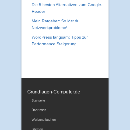
Die 5 besten Alternativen zum Google-
Reader
Mein Ratgeber: So löst du
Netzwerkprobleme!
WordPress langsam: Tipps zur
Performance Steigerung
Grundlagen-Computer.de
Startseite
Über mich
Werbung buchen
Sitemap