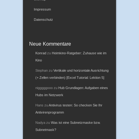
Impressum
Datenschutz
Neue Kommentare
Konrad
zu
Heimkino-Ratgeber: Zuhause wie im
Kino
Stephan
zu
Vertikale und horizontale Ausrichtung
(+ Zellen verbinden) [Excel Tutorial: Lektion 5]
nigggggooo
zu
Hub Grundlagen: Aufgaben eines
Hubs im Netzwerk
Hans
zu
Antivirus testen: So checken Sie Ihr
Antivirenprogramm
Nadya
zu
Was ist eine Subnetzmaske bzw.
Subnetmask?