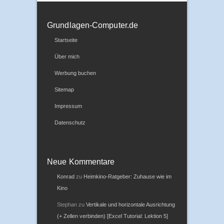
Grundlagen-Computer.de
Startseite
Über mich
Werbung buchen
Sitemap
Impressum
Datenschutz
Neue Kommentare
Konrad
zu
Heimkino-Ratgeber: Zuhause wie im
Kino
Stephan
zu
Vertikale und horizontale Ausrichtung
(+ Zellen verbinden) [Excel Tutorial: Lektion 5]